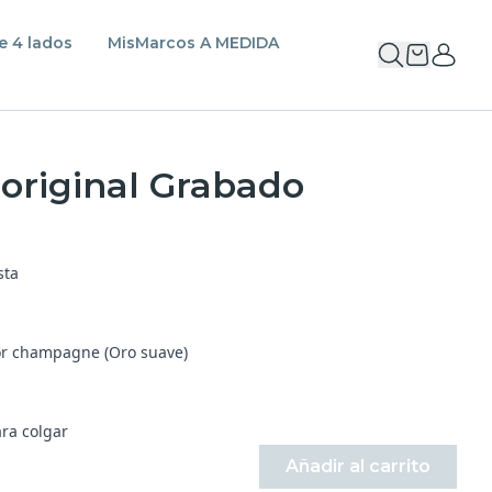
e 4 lados
MisMarcos A MEDIDA
original Grabado
sta
or champagne (Oro suave)
ara colgar
Añadir al carrito