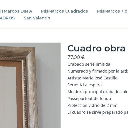
isMarcos DIN A
MisMarcos Cuadrados
MisMarcos + d
UADROS
San Valentín
Cuadro obra 
77,00 €
Grabado serie limitida
Númerado y firmado por la arti
Artista: María José Castillo
Serie: A La espera
Moldura principal grabado col
Passepartout de fondo
Protección vidrio de 2 mm
El cuadro se sirve preparado p