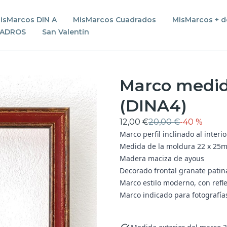
isMarcos DIN A
MisMarcos Cuadrados
MisMarcos + d
UADROS
San Valentín
Marco medida
(DINA4)
12,00 €
20,00 €
-
40 %
Marco perfil inclinado al interi
Medida de la moldura 22 x 25m
Madera maciza de ayous
Decorado frontal granate pati
Marco estilo moderno, con refle
Marco indicado para fotografía