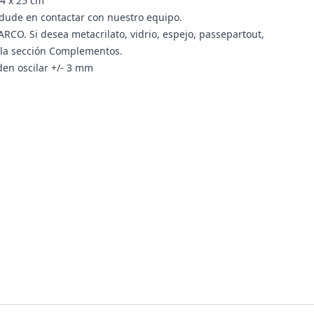
4 x 25 cm
 dude en contactar con nuestro equipo.
RCO. Si desea metacrilato, vidrio, espejo, passepartout,
n la sección Complementos.
en oscilar +/- 3 mm