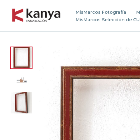
MisMarcos Fotografía
M
MisMarcos Selección de C