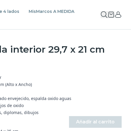
e 4 lados
MisMarcos A MEDIDA
 interior 29,7 x 21 cm
or
m (Alto x Ancho)
nado envejecido, espalda oxido aguas
jos de oxido
s, diplomas, dibujos
Añadir al carrito