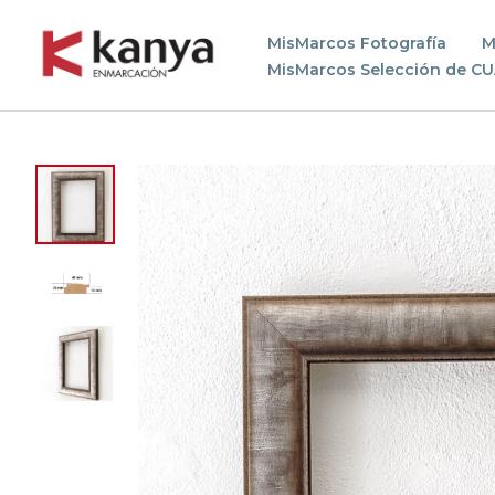
MisMarcos Fotografía
M
MisMarcos Selección de C