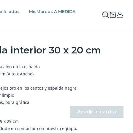
e 4 lados
MisMarcos A MEDIDA
 interior 30 x 20 cm
calón en la espalda
m (Alto x Ancho)
ejos oro en los cantos y espalda negra
y limpio
s, obra gráfica
Añadir al carrito
9 x 29 cm
 dude en contactar con nuestro equipo.