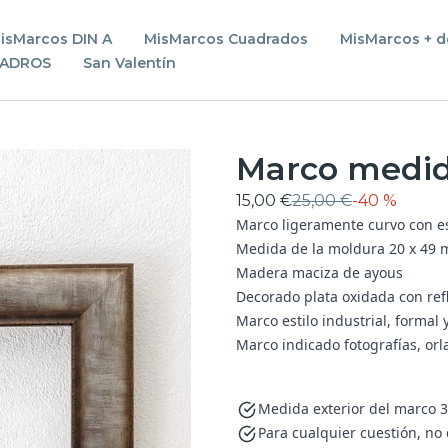
isMarcos DIN A
MisMarcos Cuadrados
MisMarcos + d
UADROS
San Valentín
Marco medida
15,00 €
25,00 €
-
40 %
Marco ligeramente curvo con es
Medida de la moldura 20 x 49 m
Madera maciza de ayous
Decorado plata oxidada con refl
Marco estilo industrial, formal 
Marco indicado fotografías, orla
Medida exterior del marco 3
Para cualquier cuestión, no