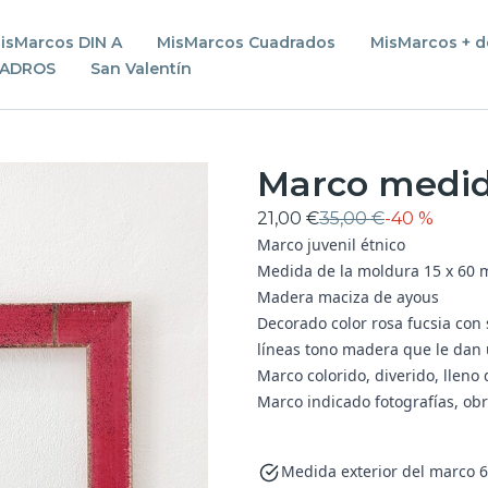
isMarcos DIN A
MisMarcos Cuadrados
MisMarcos + d
UADROS
San Valentín
Marco medida
21,00 €
35,00 €
-
40 %
Marco juvenil étnico
Medida de la moldura 15 x 60 m
Madera maciza de ayous
Decorado color rosa fucsia con
líneas tono madera que le dan 
Marco colorido, diverido, lleno
Marco indicado fotografías, obr
Medida exterior del marco 6