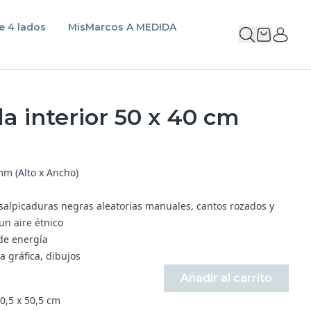
e 4 lados
MisMarcos A MEDIDA
 interior 50 x 40 cm
m (Alto x Ancho)
 salpicaduras negras aleatorias manuales, cantos rozados y
un aire étnico
 de energía
a gráfica, dibujos
Añadir al carrito
0,5 x 50,5 cm