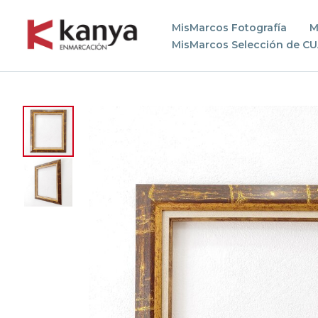
MisMarcos Fotografía
M
MisMarcos Selección de C