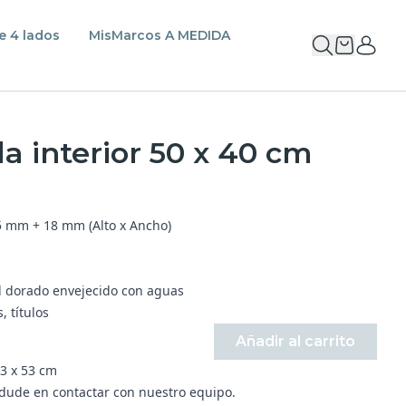
e 4 lados
MisMarcos A MEDIDA
 interior 50 x 40 cm
5 mm + 18 mm (Alto x Ancho)
al dorado envejecido con aguas
, títulos
Añadir al carrito
3 x 53 cm
 dude en contactar con nuestro equipo.